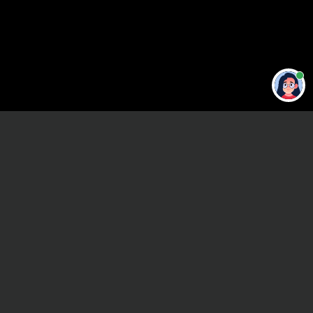
Привет 👋 Могу сделать студенческую
работу за тебя
Главная
Дистанционный экзамен
Сроки и Стоимость