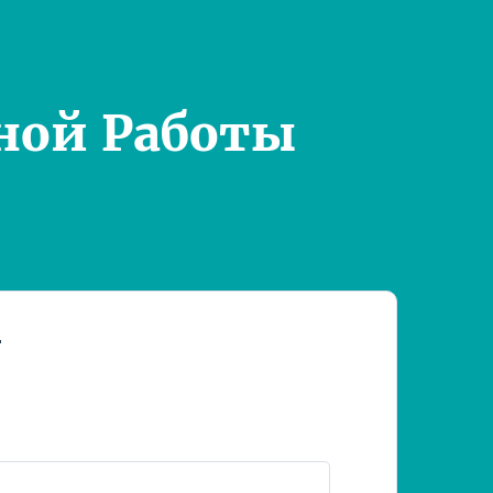
ной Работы
т