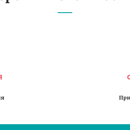
я
ия
При