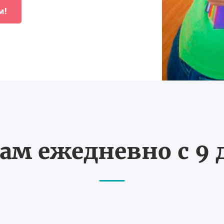
м!
ам ежедневно с 9 д