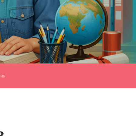
мия
ь