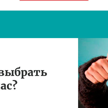
 выбрать
ас?