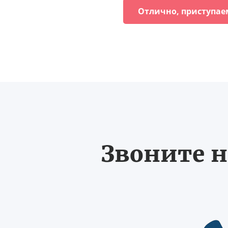
Отлично, приступае
Звоните н