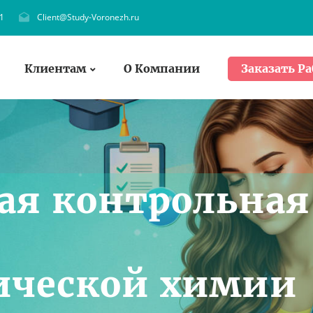
1
Client@Study-Voronezh.ru
Клиентам
О Компании
Заказать Ра
ая контрольная
ической химии