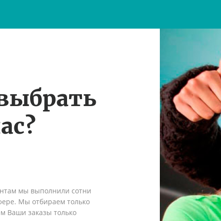
 выбрать
ас?
ентам мы выполнили сотни
сфере. Мы отбираем только
ем Ваши заказы только