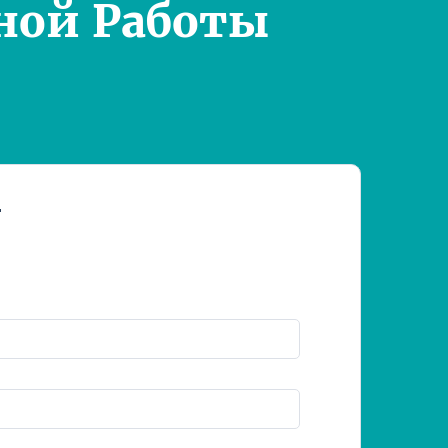
ной Работы
т