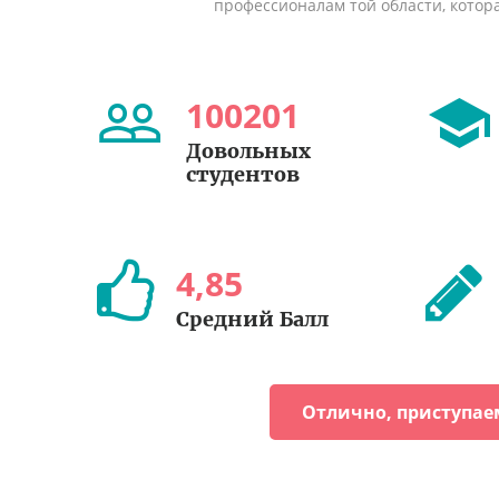
профессионалам той области, котор
100201
Довольных
студентов
4
,
85
Средний Балл
Отлично, приступае