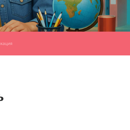
икация
ь