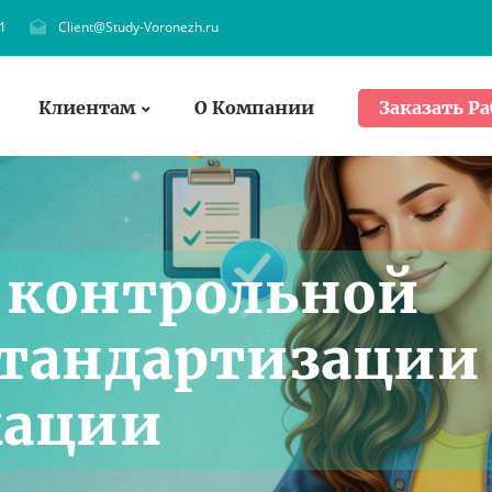
1
Client@Study-Voronezh.ru
Клиентам
О Компании
Заказать Ра
 контрольной
стандартизации
кации