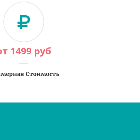
от
1499
руб
мерная Стоимость