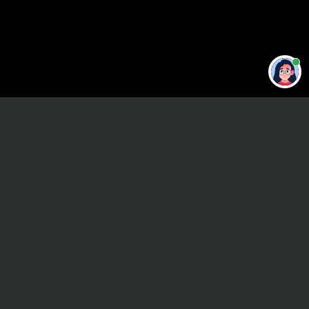
Привет 👋 Могу сделать студенческую
работу за тебя
Главная
ВУЗы Воронежа
ВФ РАНХиГС
Контрольная работа
Сроки и Стоимость