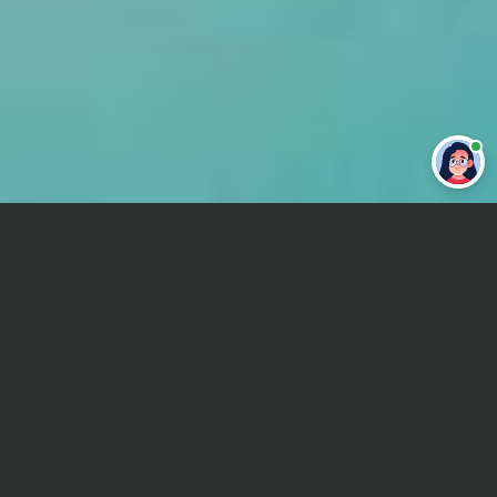
Привет 👋 Могу сделать студенческую
работу за тебя
Главная
Курсовая работа
Международные стандарты финансовой отчётности
(МСФО)
Сроки и Стоимость