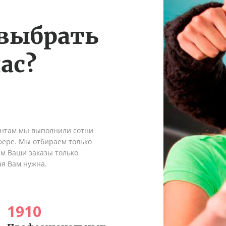
 выбрать
ас?
ентам мы выполнили сотни
сфере. Мы отбираем только
ем Ваши заказы только
ая Вам нужна.
1910