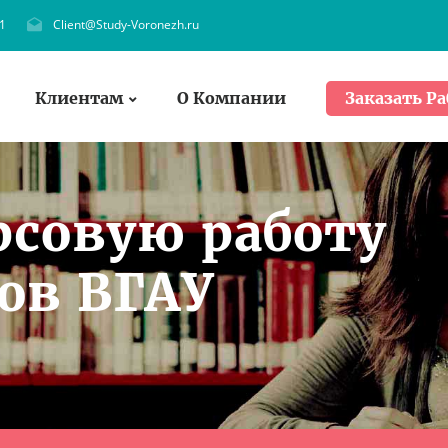
1
Client@Study-Voronezh.ru
Клиентам
О Компании
Заказать Ра
рсовую работу
ов ВГАУ