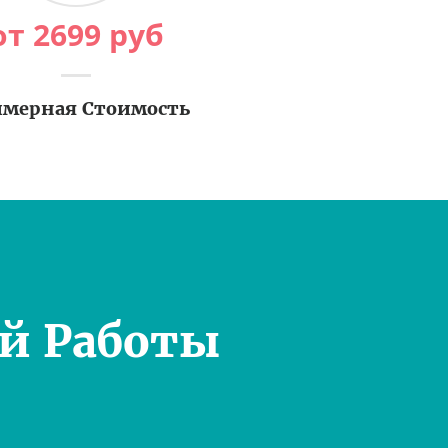
от
2699
руб
мерная Стоимость
й Работы