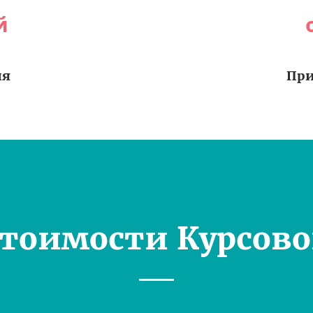
й
ия
При
Стоимости Курсово