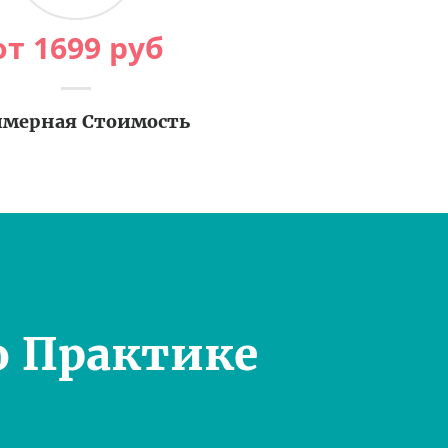
от
1699
руб
мерная Стоимость
о Практике