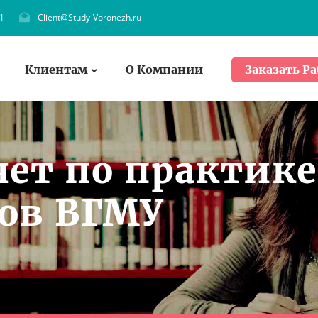
1
Client@Study-Voronezh.ru
Клиентам
О Компании
Заказать Ра
чет по практике
тов ВГМУ