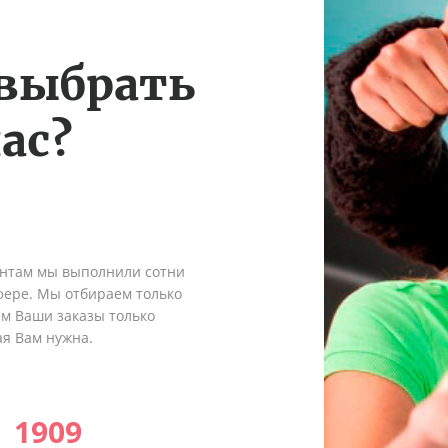
 выбрать
ас?
ентам мы выполнили сотни
сфере. Мы отбираем только
ем Ваши заказы только
ая Вам нужна.
1909