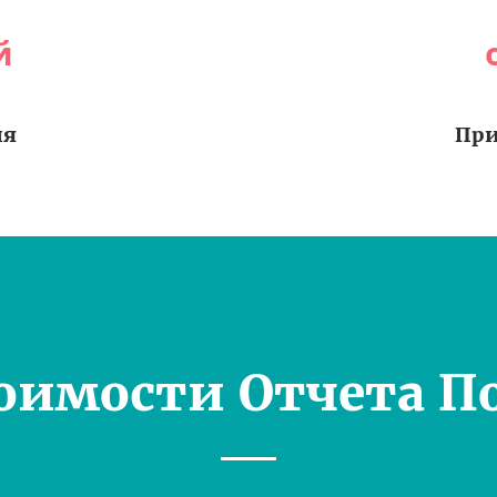
й
ия
При
оимости Отчета П