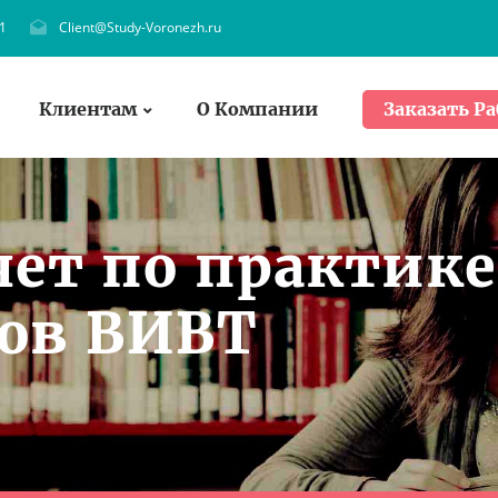
1
Client@Study-Voronezh.ru
Клиентам
О Компании
Заказать Ра
чет по практике
тов ВИВТ