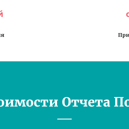
й
ия
При
оимости Отчета П