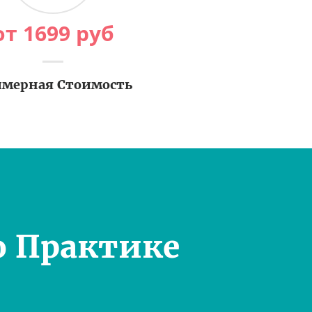
от
1699
руб
мерная Стоимость
о Практике