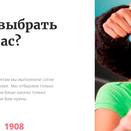
 выбрать
ас?
ентам мы выполнили сотни
сфере. Мы отбираем только
ем Ваши заказы только
ая Вам нужна.
1908