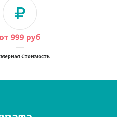
от
999
руб
мерная Стоимость