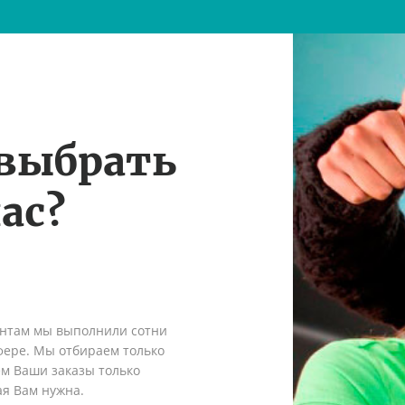
 выбрать
ас?
ентам мы выполнили сотни
сфере. Мы отбираем только
ем Ваши заказы только
ая Вам нужна.