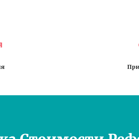
я
ия
При