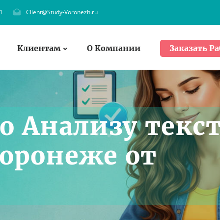
1
Client@Study-Voronezh.ru
Клиентам
О Компании
Заказать Ра
о Анализу текс
Воронеже от