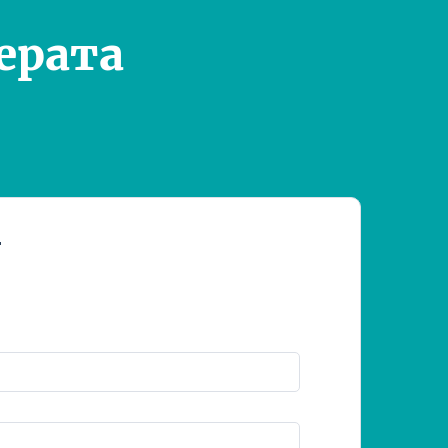
ерата
т