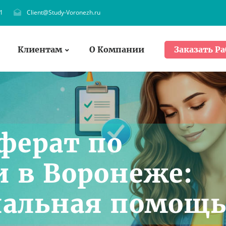
1
Client@Study-Voronezh.ru
Клиентам
О Компании
Заказать Ра
ферат по
и в Воронеже:
нальная помощ