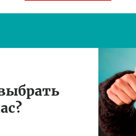
 выбрать
ас?