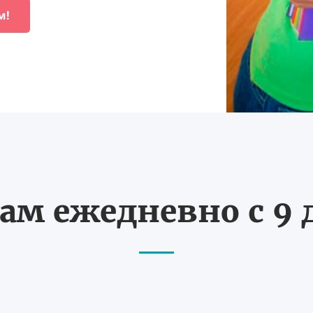
м!
ам ежедневно с 9 д