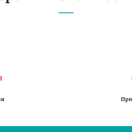
я
ия
При