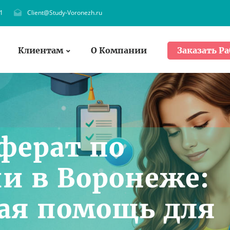
1
Client@Study-Voronezh.ru
Клиентам
О Компании
Заказать Ра
ферат по
и в Воронеже:
ая помощь для