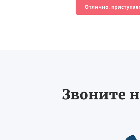
Отлично, приступае
Звоните н