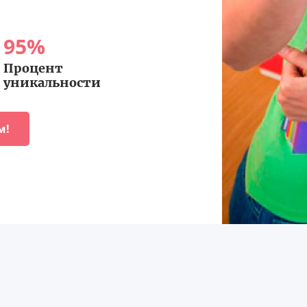
95
%
Процент
уникальности
м!