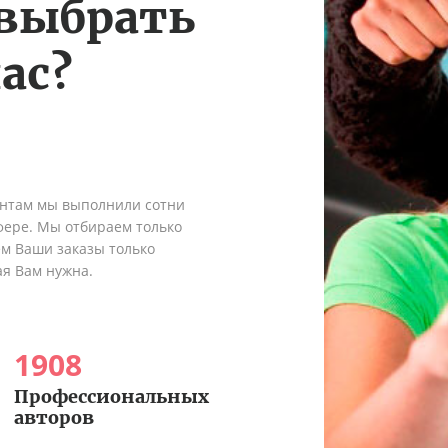
 выбрать
ас?
ентам мы выполнили сотни
сфере. Мы отбираем только
ем Ваши заказы только
ая Вам нужна.
1908
Профессиональных
авторов