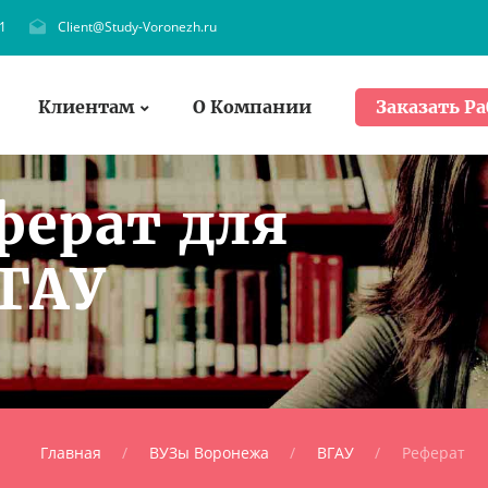
1
Client@Study-Voronezh.ru
Клиентам
О Компании
Заказать Ра
ферат для
ВГАУ
Главная
ВУЗы Воронежа
ВГАУ
Реферат