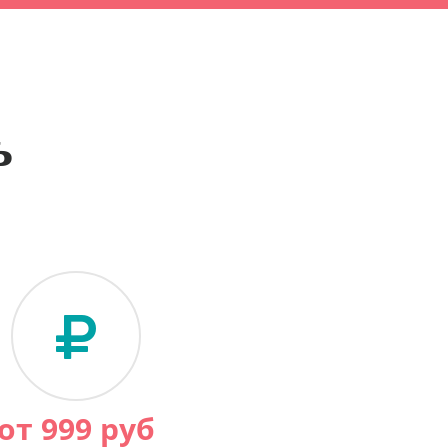
ь
от
999
руб