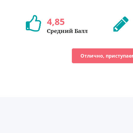
4
,
85
Средний Балл
Отлично, приступае