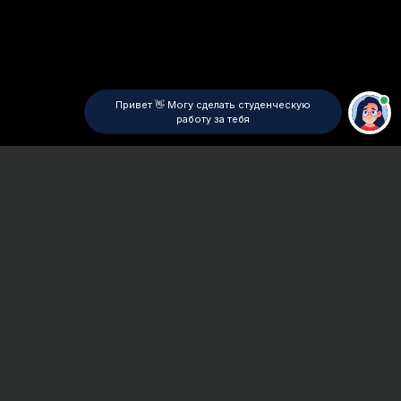
Привет 👋 Могу сделать студенческую
работу за тебя
Главная
ВУЗы Воронежа
ВГИИ
Реферат
Сроки и Стоимость