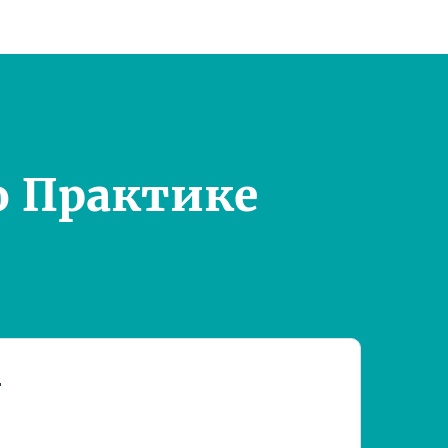
о Практике
т