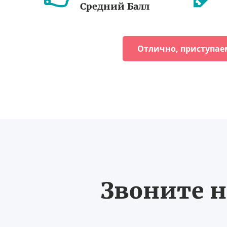
Средний Балл
Отлично, приступае
Звоните н