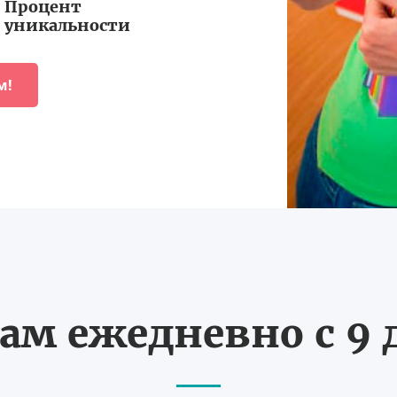
Процент
уникальности
м!
ам ежедневно с 9 д