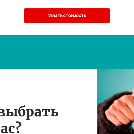
 выбрать
ас?