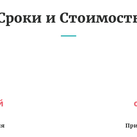
Сроки и Стоимост
й
ия
При