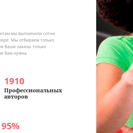
ентам мы выполнили сотни
сфере. Мы отбираем только
ем Ваши заказы только
ая Вам нужна.
1910
Профессиональных
авторов
95
%