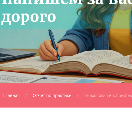
едорого
Главная
Отчет по практике
Психология восприяти