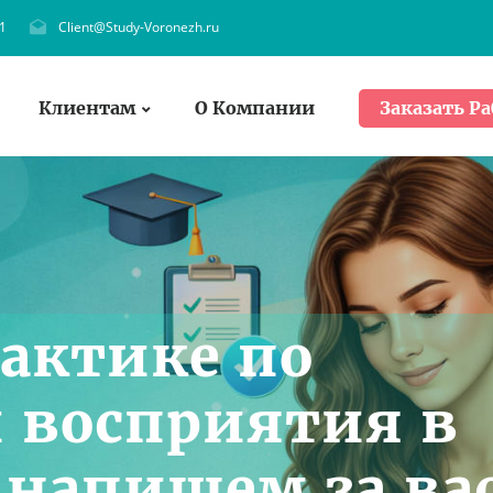
1
Client@Study-Voronezh.ru
Клиентам
О Компании
Заказать Ра
рактике по
 восприятия в
 напишем за ва