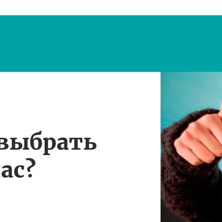
 выбрать
ас?