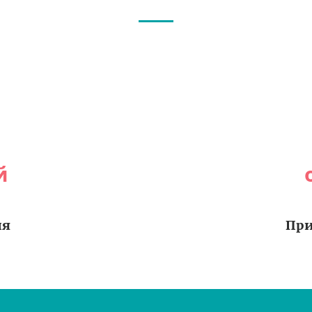
й
ия
При