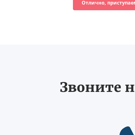
Отлично, приступае
Звоните н