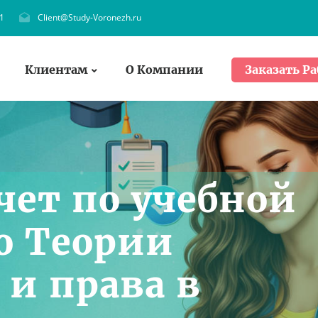
1
Client@Study-Voronezh.ru
Клиентам
О Компании
Заказать Ра
чет по учебной
о Теории
 и права в