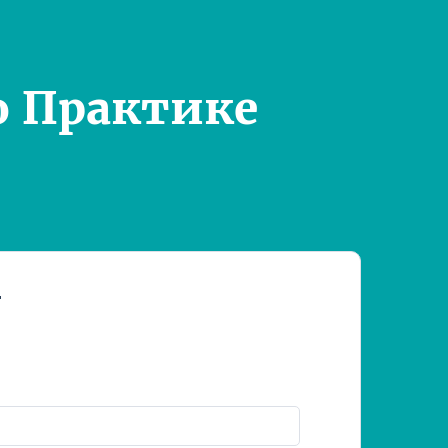
о Практике
т