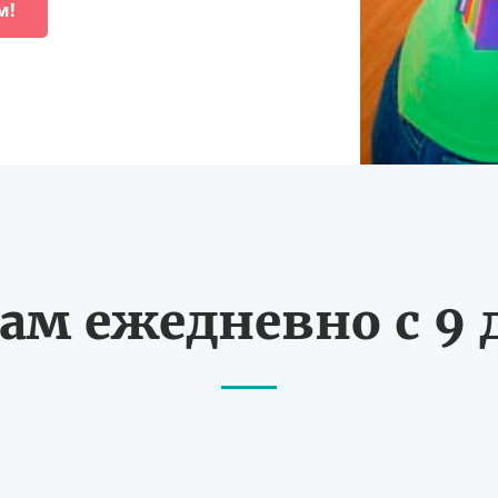
м!
ам ежедневно с 9 д