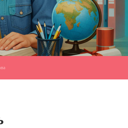
ава
ь